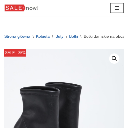
Przejdź
do
treści
Strona główna
\
Kobieta
\
Buty
\
Botki
\
Botki damskie na obcas
SALE - 35%