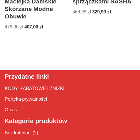
Maciejka Damskie
sprzączkami SASHA
Skórzane Modne
469,99
zł
329,99
zł
Obuwie
479,00
zł
407,00
zł
Przydatne linki
KODY RABATOWE I ZNIŻKI
Polityka prywatności
O nas
Kategorie produktów
Bez kategorii
(2)