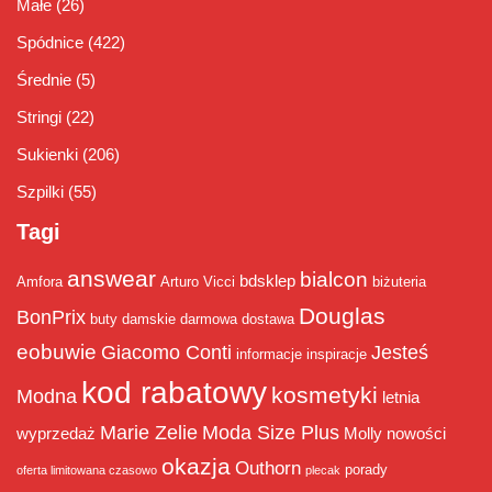
Małe
(26)
Spódnice
(422)
Średnie
(5)
Stringi
(22)
Sukienki
(206)
Szpilki
(55)
Tagi
answear
bialcon
bdsklep
Amfora
Arturo Vicci
biżuteria
Douglas
BonPrix
buty damskie
darmowa dostawa
eobuwie
Giacomo Conti
Jesteś
informacje
inspiracje
kod rabatowy
kosmetyki
Modna
letnia
Marie Zelie
Moda Size Plus
wyprzedaż
Molly
nowości
okazja
Outhorn
porady
oferta limitowana czasowo
plecak