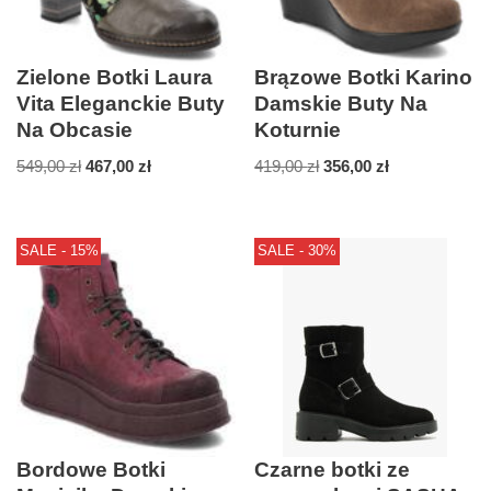
Zielone Botki Laura
Brązowe Botki Karino
Vita Eleganckie Buty
Damskie Buty Na
Na Obcasie
Koturnie
549,00
zł
467,00
zł
419,00
zł
356,00
zł
SALE - 15%
SALE - 30%
Bordowe Botki
Czarne botki ze