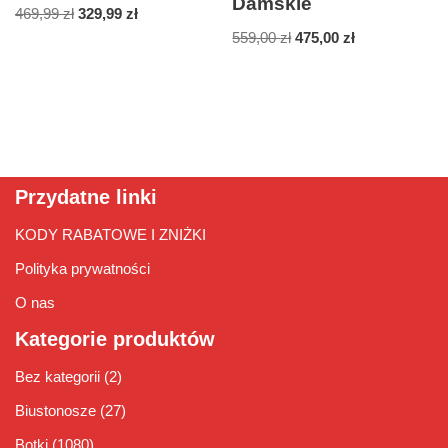
Damskie
469,99
zł
329,99
zł
559,00
zł
475,00
zł
Przydatne linki
KODY RABATOWE I ZNIŻKI
Polityka prywatności
O nas
Kategorie produktów
Bez kategorii
(2)
Biustonosze
(27)
Botki
(1080)