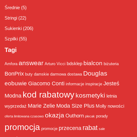
Średnie
(5)
Stringi
(22)
Sukienki
(206)
Szpilki
(55)
Tagi
answear
bialcon
bdsklep
Amfora
Arturo Vicci
biżuteria
Douglas
BonPrix
buty damskie
darmowa dostawa
eobuwie
Giacomo Conti
Jesteś
informacje
inspiracje
kod rabatowy
kosmetyki
Modna
letnia
Marie Zelie
Moda Size Plus
wyprzedaż
Molly
nowości
okazja
Outhorn
porady
oferta limitowana czasowo
plecak
promocja
rabat
przecena
promocje
sale