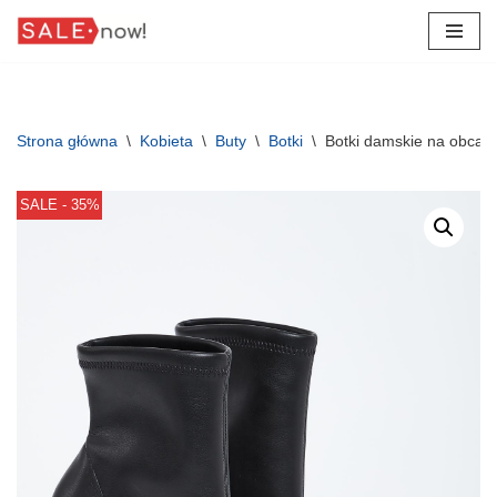
Przejdź
do
treści
Strona główna
\
Kobieta
\
Buty
\
Botki
\
Botki damskie na obcas
SALE - 35%