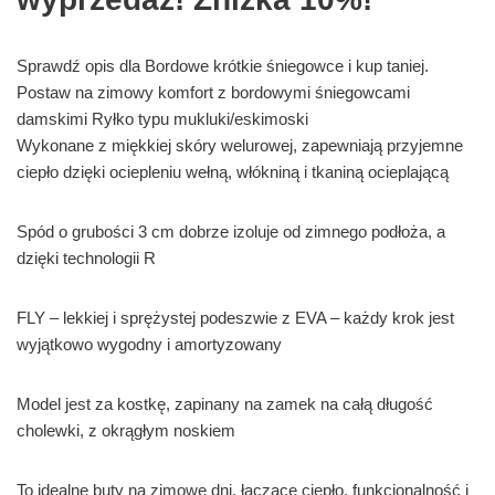
Sprawdź opis dla Bordowe krótkie śniegowce i kup taniej.
Postaw na zimowy komfort z bordowymi śniegowcami
damskimi Ryłko typu mukluki/eskimoski
Wykonane z miękkiej skóry welurowej, zapewniają przyjemne
ciepło dzięki ociepleniu wełną, włókniną i tkaniną ocieplającą
Spód o grubości 3 cm dobrze izoluje od zimnego podłoża, a
dzięki technologii R
FLY – lekkiej i sprężystej podeszwie z EVA – każdy krok jest
wyjątkowo wygodny i amortyzowany
Model jest za kostkę, zapinany na zamek na całą długość
cholewki, z okrągłym noskiem
To idealne buty na zimowe dni, łączące ciepło, funkcjonalność i