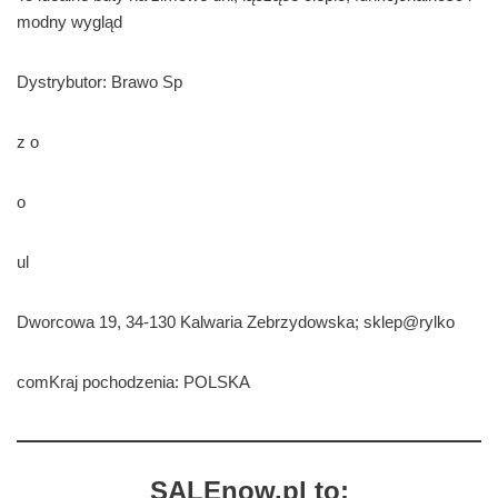
modny wygląd
Dystrybutor: Brawo Sp
z o
o
ul
Dworcowa 19, 34-130 Kalwaria Zebrzydowska; sklep@rylko
comKraj pochodzenia: POLSKA
SALEnow.pl to: