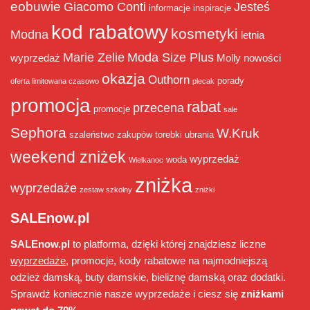
eobuwie
Giacomo Conti
Jesteś
informacje
inspiracje
kod rabatowy
kosmetyki
Modna
letnia
Marie Zelie
Moda Size Plus
wyprzedaż
Molly
nowości
okazja
Outhorn
porady
oferta limitowana czasowo
plecak
promocja
rabat
przecena
promocje
sale
Sephora
W.Kruk
szaleństwo zakupów
torebki
ubrania
weekend zniżek
wyprzedaż
woda
Wielkanoc
zniżka
wyprzedaże
zestaw szkolny
zniżki
SALEnow.pl
SALEnow.pl
to platforma, dzięki której znajdziesz liczne
wyprzedaże
, promocje, kody rabatowe na najmodniejszą
odzież damską, buty damskie, bieliznę damską oraz dodatki.
Sprawdź koniecznie nasze wyprzedaże i ciesz się
zniżkami