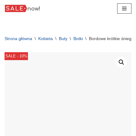
Przejdź
do
treści
Strona główna
\
Kobieta
\
Buty
\
Botki
\
Bordowe krótkie śniego
SALE - 10%