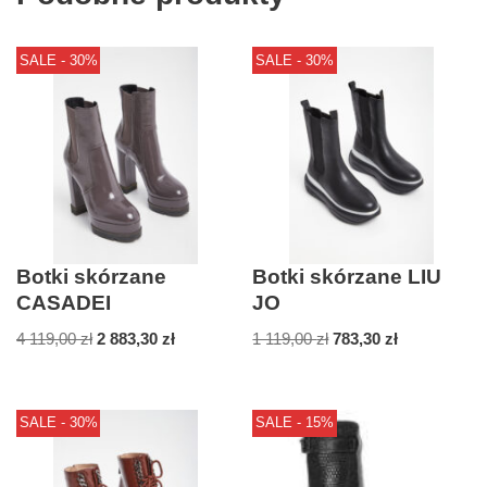
SALE - 30%
SALE - 30%
Botki skórzane
Botki skórzane LIU
CASADEI
JO
4 119,00
zł
2 883,30
zł
1 119,00
zł
783,30
zł
SALE - 30%
SALE - 15%