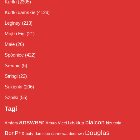
Kurtki
(2305)
Kurtki damskie
(4129)
Leginsy
(213)
Majtki Figi
(21)
Małe
(26)
Spódnice
(422)
Średnie
(5)
Stringi
(22)
Sukienki
(206)
Szpilki
(55)
Tagi
answear
bialcon
bdsklep
Amfora
Arturo Vicci
biżuteria
Douglas
BonPrix
buty damskie
darmowa dostawa