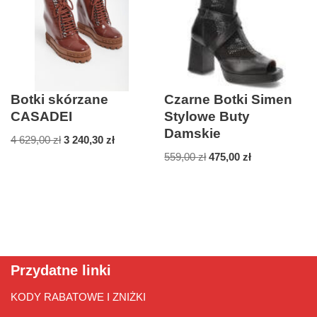
Botki skórzane
Czarne Botki Simen
CASADEI
Stylowe Buty
Damskie
4 629,00
zł
3 240,30
zł
559,00
zł
475,00
zł
Przydatne linki
KODY RABATOWE I ZNIŻKI