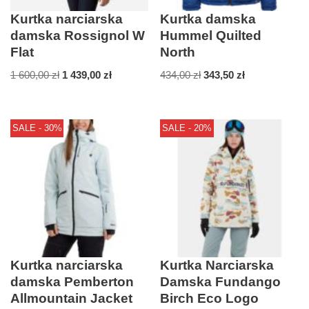
Kurtka narciarska
Kurtka damska
damska Rossignol W
Hummel Quilted
Flat
North
1 600,00
zł
1 439,00
zł
434,00
zł
343,50
zł
SALE - 30%
SALE - 20%
Kurtka narciarska
Kurtka Narciarska
damska Pemberton
Damska Fundango
Allmountain Jacket
Birch Eco Logo