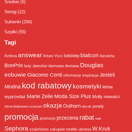
Średnie
(5)
Stringi
(22)
Sukienki
(206)
Szpilki
(55)
Tagi
answear
bialcon
bdsklep
Amfora
Arturo Vicci
biżuteria
Douglas
BonPrix
buty damskie
darmowa dostawa
eobuwie
Giacomo Conti
Jesteś
informacje
inspiracje
kod rabatowy
kosmetyki
Modna
letnia
Marie Zelie
Moda Size Plus
wyprzedaż
Molly
nowości
okazja
Outhorn
porady
oferta limitowana czasowo
plecak
promocja
rabat
przecena
promocje
sale
Sephora
W.Kruk
szaleństwo zakupów
torebki
ubrania