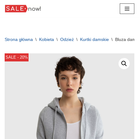
Przejdź
do
treści
Strona główna
\
Kobieta
\
Odzież
\
Kurtki damskie
\
Bluza damsk
SALE - 20%