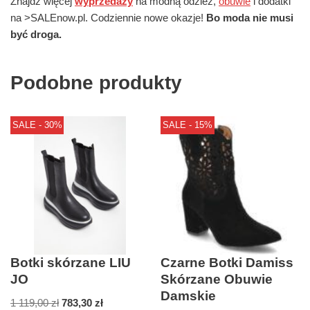
Znajdź więcej
wyprzedaży
na modną odzież,
obuwie
i dodatki
na >SALEnow.pl. Codziennie nowe okazje!
Bo moda nie musi
być droga.
Podobne produkty
SALE - 30%
SALE - 15%
Botki skórzane LIU
Czarne Botki Damiss
JO
Skórzane Obuwie
Damskie
1 119,00
zł
783,30
zł