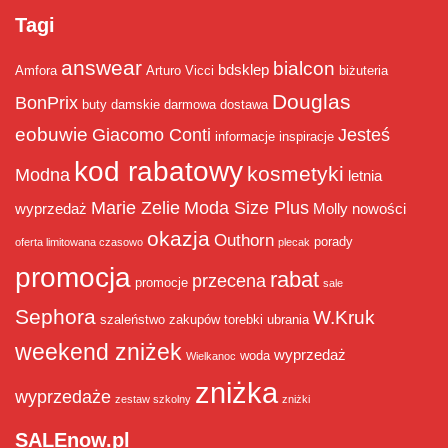
Tagi
answear
bialcon
bdsklep
Amfora
Arturo Vicci
biżuteria
Douglas
BonPrix
buty damskie
darmowa dostawa
eobuwie
Giacomo Conti
Jesteś
informacje
inspiracje
kod rabatowy
kosmetyki
Modna
letnia
Marie Zelie
Moda Size Plus
wyprzedaż
Molly
nowości
okazja
Outhorn
porady
oferta limitowana czasowo
plecak
promocja
rabat
przecena
promocje
sale
Sephora
W.Kruk
szaleństwo zakupów
torebki
ubrania
weekend zniżek
wyprzedaż
woda
Wielkanoc
zniżka
wyprzedaże
zestaw szkolny
zniżki
SALEnow.pl