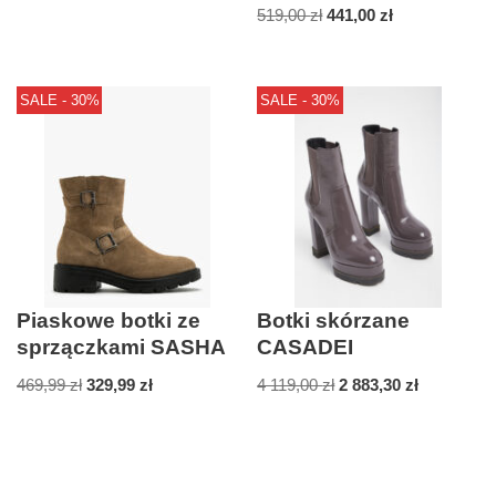
519,00
zł
441,00
zł
SALE - 30%
SALE - 30%
Piaskowe botki ze
Botki skórzane
sprzączkami SASHA
CASADEI
469,99
zł
329,99
zł
4 119,00
zł
2 883,30
zł