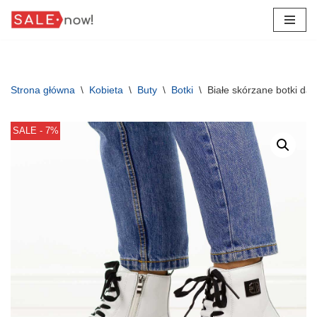
Przejdź
do
treści
Strona główna
\
Kobieta
\
Buty
\
Botki
\
Białe skórzane botki da
SALE - 7%