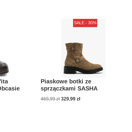
SALE - 30%
ita
Piaskowe botki ze
Obcasie
sprzączkami SASHA
469,99
zł
329,99
zł