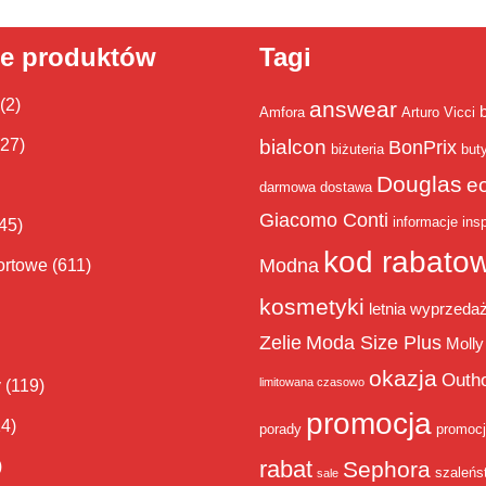
ie produktów
Tagi
(2)
answear
Amfora
Arturo Vicci
bialcon
(27)
BonPrix
biżuteria
but
Douglas
e
darmowa dostawa
Giacomo Conti
informacje
insp
45)
kod rabato
Modna
ortowe
(611)
kosmetyki
letnia wyprzeda
Zelie
Moda Size Plus
Molly
okazja
Outh
limitowana czasowo
y
(119)
promocja
14)
porady
promoc
rabat
)
Sephora
szaleńs
sale