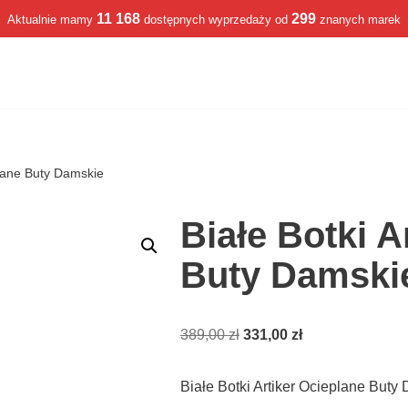
11 168
299
Aktualnie mamy
dostępnych wyprzedaży od
znanych marek
plane Buty Damskie
Białe Botki A
Buty Damski
389,00
zł
331,00
zł
Białe Botki Artiker Ocieplane But