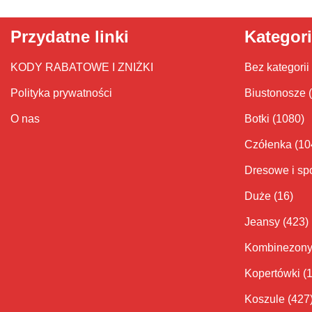
Przydatne linki
Kategor
KODY RABATOWE I ZNIŻKI
Bez kategorii
Polityka prywatności
Biustonosze
O nas
Botki
(1080)
Czółenka
(10
Dresowe i sp
Duże
(16)
Jeansy
(423)
Kombinezon
Kopertówki
(
Koszule
(427