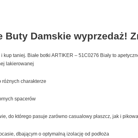
ne Buty Damskie wyprzedaż! Z
 i kup taniej. Białe botki ARTIKER – 51C0276 Biały to apetyczn
ej lakierowanej
o różnych charakterze
zornych spacerów
e, do którego pasuje zarówno casualowy płaszcz, jak i pikowa
casie, dbającym o optymalną izolację od podłoża