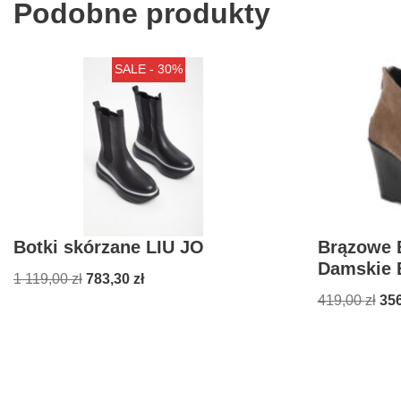
Podobne produkty
SALE - 30%
Botki skórzane LIU JO
Brązowe B
Damskie 
1 119,00
zł
783,30
zł
419,00
zł
35