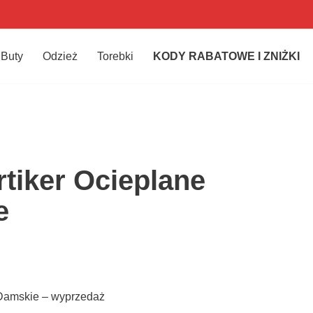
Buty
Odzież
Torebki
KODY RABATOWE I ZNIŻKI
rtiker Ocieplane
e
y Damskie – wyprzedaż