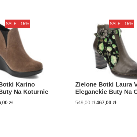
SALE - 15%
SALE - 15%
otki Karino
Zielone Botki Laura V
Buty Na Koturnie
Eleganckie Buty Na 
6,00
zł
549,00
zł
467,00
zł