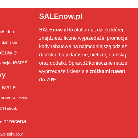
SALEnow.pl
SALEnow.pl
to platforma, dzięki której
bdsklep
znajdziesz liczne
wyprzedaże
, promocje,
y damskie
kody rabatowe na najmodniejszą odzież
obuwie
damską, buty damskie, bieliznę damską
Jesteś
oraz dodatki. Sprawdź koniecznie nasze
iracje
wyprzedaże i ciesz się
zniżkami nawet
wy
do 70%
.
Marie
ż
nowości
oferta
orn
plecak
przecena
je
two zakupów