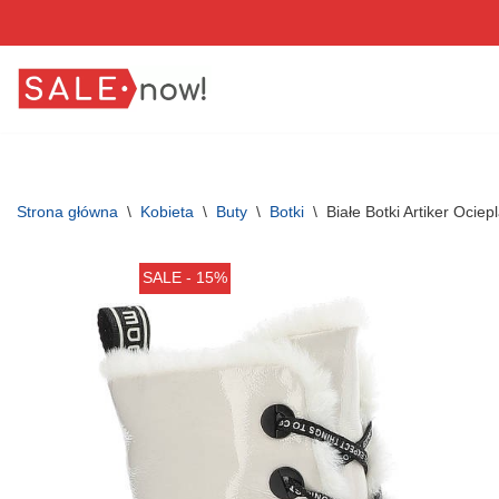
Przejdź
do
treści
Strona główna
\
Kobieta
\
Buty
\
Botki
\
Białe Botki Artiker Ocie
SALE - 15%