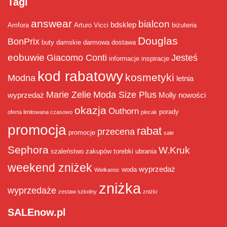
Tagi
answear
bialcon
bdsklep
Amfora
Arturo Vicci
biżuteria
Douglas
BonPrix
buty damskie
darmowa dostawa
eobuwie
Giacomo Conti
Jesteś
informacje
inspiracje
kod rabatowy
kosmetyki
Modna
letnia
Marie Zelie
Moda Size Plus
wyprzedaż
Molly
nowości
okazja
Outhorn
porady
oferta limitowana czasowo
plecak
promocja
rabat
przecena
promocje
sale
Sephora
W.Kruk
szaleństwo zakupów
torebki
ubrania
weekend zniżek
wyprzedaż
woda
Wielkanoc
zniżka
wyprzedaże
zestaw szkolny
zniżki
SALEnow.pl