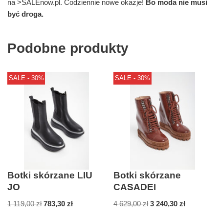
na >SALEnow.pl. Codziennie nowe okazje!
Bo moda nie musi
być droga.
Podobne produkty
SALE - 30%
SALE - 30%
Botki skórzane LIU
Botki skórzane
JO
CASADEI
1 119,00
zł
783,30
zł
4 629,00
zł
3 240,30
zł