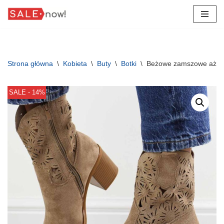
Przejdź
do
treści
Strona główna
\
Kobieta
\
Buty
\
Botki
\
Beżowe zamszowe ażuro
SALE - 14%