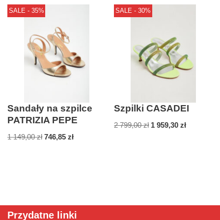
SALE - 35%
SALE - 30%
Sandały na szpilce
Szpilki CASADEI
PATRIZIA PEPE
2 799,00
zł
1 959,30
zł
1 149,00
zł
746,85
zł
Przydatne linki