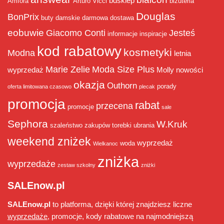
bdsklep
Amfora
Arturo Vicci
biżuteria
Douglas
BonPrix
buty damskie
darmowa dostawa
eobuwie
Giacomo Conti
Jesteś
informacje
inspiracje
kod rabatowy
kosmetyki
Modna
letnia
Marie Zelie
Moda Size Plus
wyprzedaż
Molly
nowości
okazja
Outhorn
porady
oferta limitowana czasowo
plecak
promocja
rabat
przecena
promocje
sale
Sephora
W.Kruk
szaleństwo zakupów
torebki
ubrania
weekend zniżek
wyprzedaż
woda
Wielkanoc
zniżka
wyprzedaże
zestaw szkolny
zniżki
SALEnow.pl
SALEnow.pl
to platforma, dzięki której znajdziesz liczne
wyprzedaże
, promocje, kody rabatowe na najmodniejszą