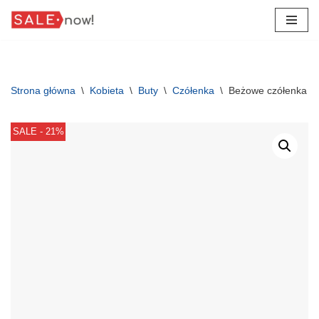
Przejdź
do
treści
Strona główna
\
Kobieta
\
Buty
\
Czółenka
\
Beżowe czółenka z 
SALE - 21%