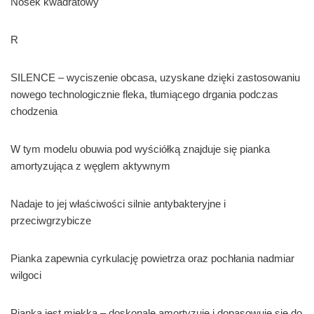
Nosek kwadratowy
R
SILENCE – wyciszenie obcasa, uzyskane dzięki zastosowaniu
nowego technologicznie fleka, tłumiącego drgania podczas
chodzenia
W tym modelu obuwia pod wyściółką znajduje się pianka
amortyzująca z węglem aktywnym
Nadaje to jej właściwości silnie antybakteryjne i
przeciwgrzybicze
Pianka zapewnia cyrkulację powietrza oraz pochłania nadmiar
wilgoci
Pianka jest miękka – doskonale amortyzuje i dopasowuje się do