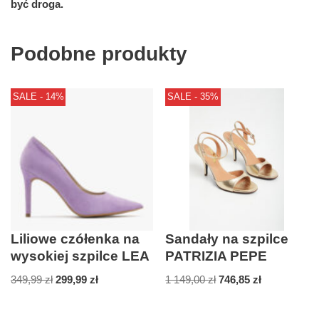
być droga.
Podobne produkty
SALE - 14%
SALE - 35%
Liliowe czółenka na
Sandały na szpilce
wysokiej szpilce LEA
PATRIZIA PEPE
349,99
zł
299,99
zł
1 149,00
zł
746,85
zł