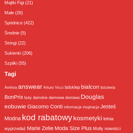
Majtki Figi
(21)
Małe
(26)
Spódnice
(422)
Średnie
(5)
Stringi
(22)
Sukienki
(206)
Szpilki
(55)
Tagi
answear
bialcon
bdsklep
Amfora
Arturo Vicci
biżuteria
Douglas
BonPrix
buty damskie
darmowa dostawa
eobuwie
Giacomo Conti
Jesteś
informacje
inspiracje
kod rabatowy
kosmetyki
Modna
letnia
Marie Zelie
Moda Size Plus
wyprzedaż
Molly
nowości