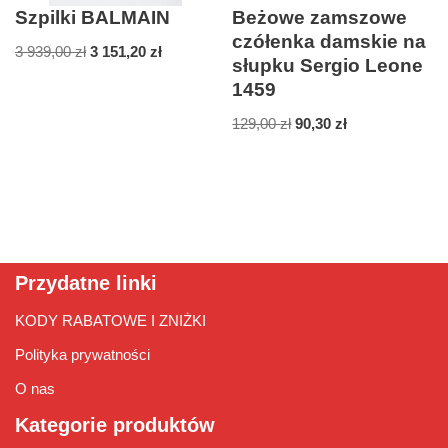
Szpilki BALMAIN
Beżowe zamszowe
czółenka damskie na
3 939,00
zł
3 151,20
zł
słupku Sergio Leone
1459
129,00
zł
90,30
zł
Przydatne linki
KODY RABATOWE I ZNIŻKI
Polityka prywatności
O nas
Kategorie produktów