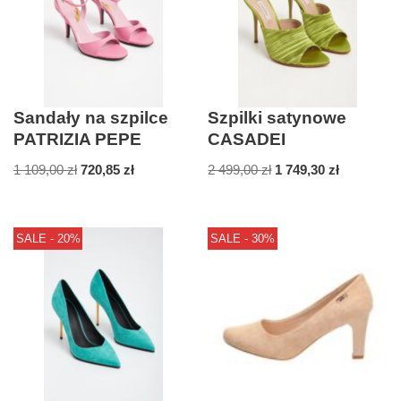
Sandały na szpilce
Szpilki satynowe
PATRIZIA PEPE
CASADEI
1 109,00
zł
720,85
zł
2 499,00
zł
1 749,30
zł
SALE - 20%
SALE - 30%