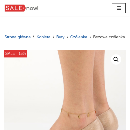
Przejdź
do
treści
Strona główna
\
Kobieta
\
Buty
\
Czółenka
\
Beżowe czółenka da
SALE - 15%