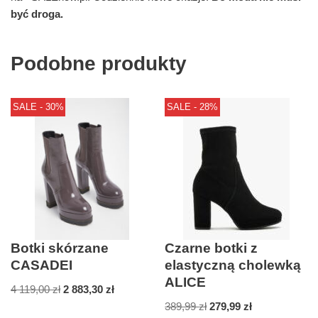
być droga.
Podobne produkty
SALE - 30%
SALE - 28%
Botki skórzane
Czarne botki z
CASADEI
elastyczną cholewką
ALICE
4 119,00
zł
2 883,30
zł
389,99
zł
279,99
zł