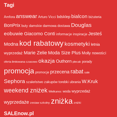
Tagi
answear
bialcon
bdsklep
Amfora
Arturo Vicci
biżuteria
Douglas
BonPrix
buty damskie
darmowa dostawa
eobuwie
Giacomo Conti
Jesteś
informacje
inspiracje
kod rabatowy
kosmetyki
Modna
letnia
Marie Zelie
Moda Size Plus
wyprzedaż
Molly
nowości
okazja
Outhorn
porady
oferta limitowana czasowo
plecak
promocja
rabat
przecena
promocje
sale
Sephora
W.Kruk
szaleństwo zakupów
torebki
ubrania
weekend zniżek
wyprzedaż
woda
Wielkanoc
zniżka
wyprzedaże
zestaw szkolny
zniżki
SALEnow.pl