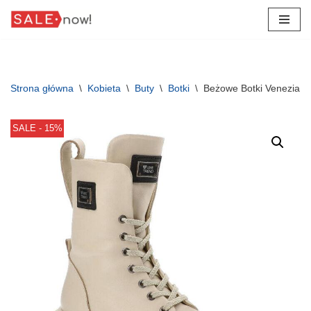
Przejdź
do
treści
Strona główna
\
Kobieta
\
Buty
\
Botki
\
Beżowe Botki Venezia O
SALE - 15%