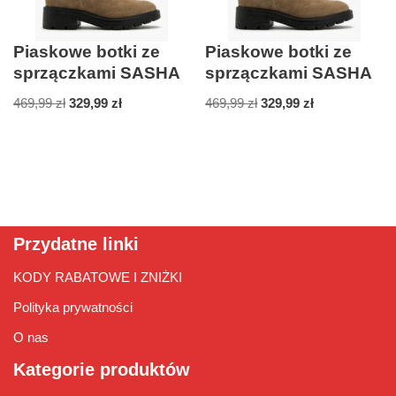
Piaskowe botki ze
Piaskowe botki ze
sprzączkami SASHA
sprzączkami SASHA
469,99
zł
329,99
zł
469,99
zł
329,99
zł
Przydatne linki
KODY RABATOWE I ZNIŻKI
Polityka prywatności
O nas
Kategorie produktów