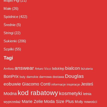
Majtki Figi
(21)
Małe
(26)
Spódnice
(422)
Średnie
(5)
Stringi
(22)
Sukienki
(206)
Szpilki
(55)
Tagi
answear
bialcon
bdsklep
Amfora
Arturo Vicci
biżuteria
Douglas
BonPrix
buty damskie
darmowa dostawa
eobuwie
Giacomo Conti
Jesteś
informacje
inspiracje
kod rabatowy
kosmetyki
Modna
letnia
Marie Zelie
Moda Size Plus
wyprzedaż
Molly
nowości