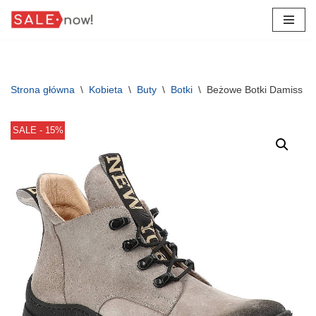
Przejdź
do
treści
Strona główna
\
Kobieta
\
Buty
\
Botki
\
Beżowe Botki Damiss M
SALE - 15%