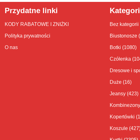
Przydatne linki
Kategor
KODY RABATOWE I ZNIŻKI
Bez kategorii
Polityka prywatności
Biustonosze
O nas
Botki
(1080)
Czółenka
(10
Dresowe i sp
Duże
(16)
Jeansy
(423)
Kombinezon
Kopertówki
(
Koszule
(427
Kurtki
(2305)