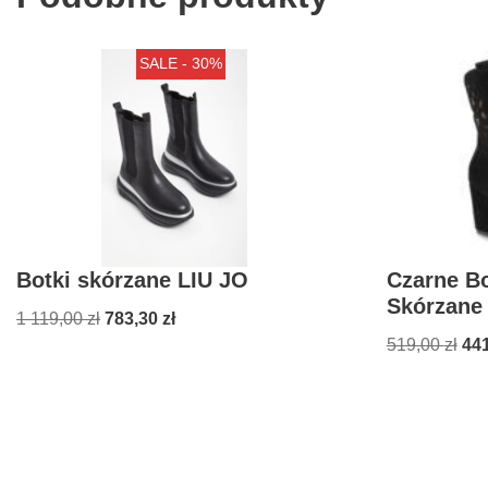
SALE - 30%
Botki skórzane LIU JO
Czarne B
Skórzane
1 119,00
zł
783,30
zł
519,00
zł
44