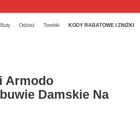
Buty
Odzież
Torebki
KODY RABATOWE I ZNIŻKI
i Armodo
Obuwie Damskie Na