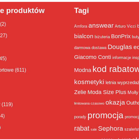
ie produktów
Tagi
(2)
answear
Amfora
Arturo Vicci
bialcon
(27)
BonPrix
biżuteria
but
Douglas
e
darmowa dostawa
Giacomo Conti
informacje
insp
45)
kod rabato
Modna
ortowe
(611)
kosmetyki
letnia wyprzeda
Zelie
Moda Size Plus
Molly
okazja
Outh
limitowana czasowo
y
(119)
promocja
14)
porady
promoc
rabat
)
Sephora
szaleńs
sale