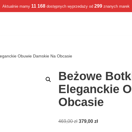
11 168
299
Aktualnie mamy
dostępnych wyprzedaży od
znanych marek
leganckie Obuwie Damskie Na Obcasie
Beżowe Botk
Eleganckie 
Obcasie
469,00
zł
379,00
zł