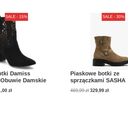
SALE - 15%
SALE - 30%
otki Damiss
Piaskowe botki ze
 Obuwie Damskie
sprzączkami SASHA
1,00
zł
469,99
zł
329,99
zł