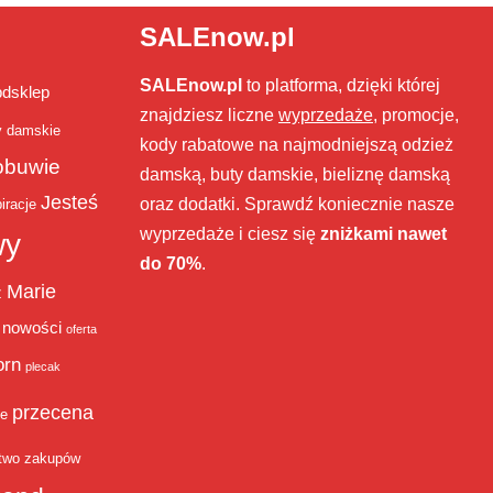
SALEnow.pl
SALEnow.pl
to platforma, dzięki której
bdsklep
znajdziesz liczne
wyprzedaże
, promocje,
y damskie
kody rabatowe na najmodniejszą odzież
obuwie
damską, buty damskie, bieliznę damską
Jesteś
oraz dodatki. Sprawdź koniecznie nasze
iracje
wyprzedaże i ciesz się
zniżkami nawet
wy
do 70%
.
Marie
ż
nowości
oferta
orn
plecak
przecena
je
two zakupów