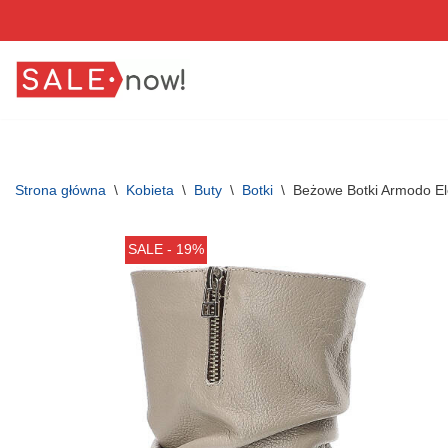
Przejdź
do
treści
Strona główna
\
Kobieta
\
Buty
\
Botki
\
Beżowe Botki Armodo E
SALE - 19%