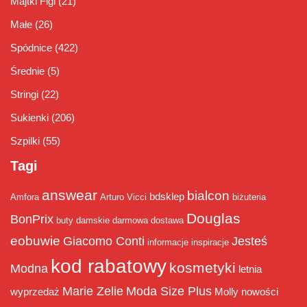
Majtki Figi
(21)
Małe
(26)
Spódnice
(422)
Średnie
(5)
Stringi
(22)
Sukienki
(206)
Szpilki
(55)
Tagi
answear
bialcon
bdsklep
Amfora
Arturo Vicci
biżuteria
Douglas
BonPrix
buty damskie
darmowa dostawa
eobuwie
Giacomo Conti
Jesteś
informacje
inspiracje
kod rabatowy
kosmetyki
Modna
letnia
Marie Zelie
Moda Size Plus
wyprzedaż
Molly
nowości