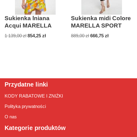
Sukienka lniana
Sukienka midi Colore
Acqui MARELLA
MARELLA SPORT
1 139,00
zł
854,25
zł
889,00
zł
666,75
zł
Przydatne linki
KODY RABATOWE I ZNIŻKI
Polityka prywatności
O nas
Kategorie produktów