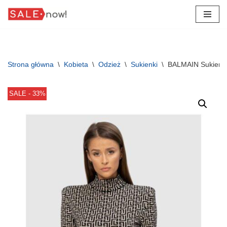
Przejdź
do
treści
Strona główna
\
Kobieta
\
Odzież
\
Sukienki
\
BALMAIN Sukienk
SALE - 33%