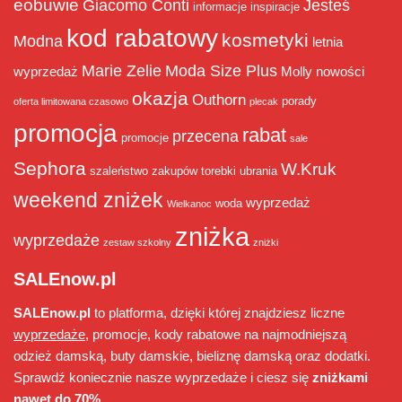
eobuwie
Giacomo Conti
Jesteś
informacje
inspiracje
kod rabatowy
kosmetyki
Modna
letnia
Marie Zelie
Moda Size Plus
wyprzedaż
Molly
nowości
okazja
Outhorn
porady
oferta limitowana czasowo
plecak
promocja
rabat
przecena
promocje
sale
Sephora
W.Kruk
szaleństwo zakupów
torebki
ubrania
weekend zniżek
wyprzedaż
woda
Wielkanoc
zniżka
wyprzedaże
zestaw szkolny
zniżki
SALEnow.pl
SALEnow.pl
to platforma, dzięki której znajdziesz liczne
wyprzedaże
, promocje, kody rabatowe na najmodniejszą
odzież damską, buty damskie, bieliznę damską oraz dodatki.
Sprawdź koniecznie nasze wyprzedaże i ciesz się
zniżkami
nawet do 70%
.