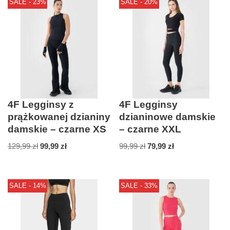
SALE - 23%
SALE - 20%
4F Legginsy z
4F Legginsy
prążkowanej dzianiny
dzianinowe damskie
damskie – czarne XS
– czarne XXL
129,99
zł
99,99
zł
99,99
zł
79,99
zł
SALE - 14%
SALE - 33%