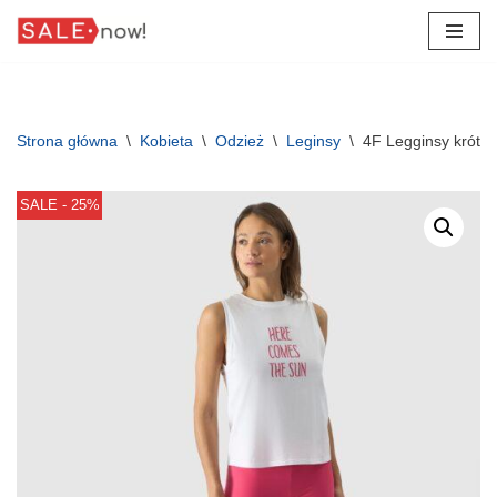
Przejdź
do
treści
Strona główna
\
Kobieta
\
Odzież
\
Leginsy
\
4F Legginsy krótk
SALE - 25%