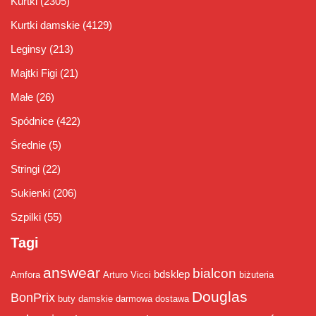
Kurtki
(2305)
Kurtki damskie
(4129)
Leginsy
(213)
Majtki Figi
(21)
Małe
(26)
Spódnice
(422)
Średnie
(5)
Stringi
(22)
Sukienki
(206)
Szpilki
(55)
Tagi
answear
bialcon
bdsklep
Amfora
Arturo Vicci
biżuteria
Douglas
BonPrix
buty damskie
darmowa dostawa