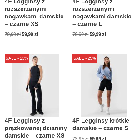
4F Legginsy z
4F Legginsy z
rozszerzanymi
rozszerzanymi
nogawkami damskie
nogawkami damskie
– czarne XS
– czarne L
79,99
zł
59,99
zł
79,99
zł
59,99
zł
SALE - 23%
SALE - 25%
4F Legginsy z
4F Legginsy krótkie
prążkowanej dzianiny
damskie – czarne S
damskie – czarne XS
79,99
zł
59,99
zł