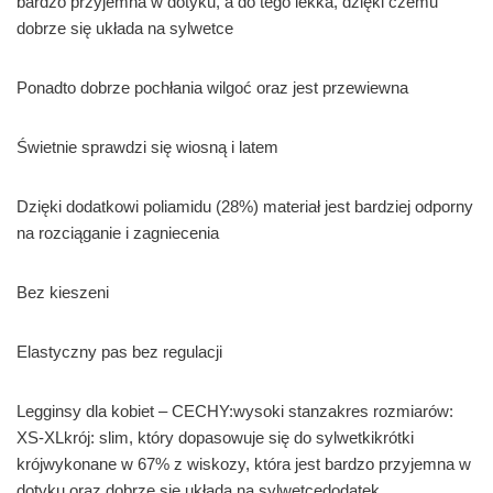
bardzo przyjemna w dotyku, a do tego lekka, dzięki czemu
dobrze się układa na sylwetce
Ponadto dobrze pochłania wilgoć oraz jest przewiewna
Świetnie sprawdzi się wiosną i latem
Dzięki dodatkowi poliamidu (28%) materiał jest bardziej odporny
na rozciąganie i zagniecenia
Bez kieszeni
Elastyczny pas bez regulacji
Legginsy dla kobiet – CECHY:wysoki stanzakres rozmiarów:
XS-XLkrój: slim, który dopasowuje się do sylwetkikrótki
krójwykonane w 67% z wiskozy, która jest bardzo przyjemna w
dotyku oraz dobrze się układa na sylwetcedodatek