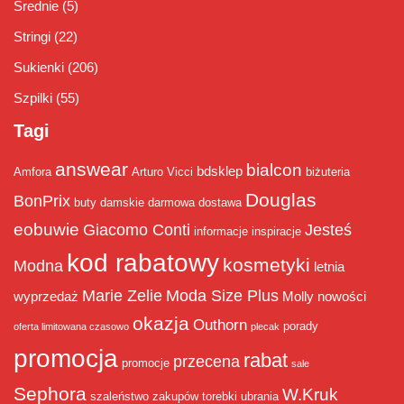
Średnie
(5)
Stringi
(22)
Sukienki
(206)
Szpilki
(55)
Tagi
answear
bialcon
bdsklep
Amfora
Arturo Vicci
biżuteria
Douglas
BonPrix
buty damskie
darmowa dostawa
eobuwie
Giacomo Conti
Jesteś
informacje
inspiracje
kod rabatowy
kosmetyki
Modna
letnia
Marie Zelie
Moda Size Plus
wyprzedaż
Molly
nowości
okazja
Outhorn
porady
oferta limitowana czasowo
plecak
promocja
rabat
przecena
promocje
sale
Sephora
W.Kruk
szaleństwo zakupów
torebki
ubrania