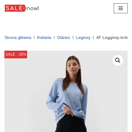
Przejdź
do
treści
Strona główna
\
Kobieta
\
Odzież
\
Leginsy
\
4F Legginsy krótki
SALE - 25%