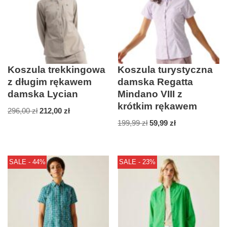
Koszula trekkingowa
Koszula turystyczna
z długim rękawem
damska Regatta
damska Lycian
Mindano VIII z
krótkim rękawem
296,00
zł
212,00
zł
199,99
zł
59,99
zł
SALE - 44%
SALE - 23%