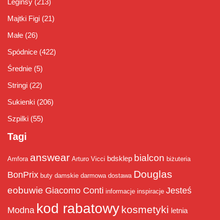
Leginsy
(213)
Majtki Figi
(21)
Małe
(26)
Spódnice
(422)
Średnie
(5)
Stringi
(22)
Sukienki
(206)
Szpilki
(55)
Tagi
answear
bialcon
bdsklep
Amfora
Arturo Vicci
biżuteria
Douglas
BonPrix
buty damskie
darmowa dostawa
eobuwie
Giacomo Conti
Jesteś
informacje
inspiracje
kod rabatowy
kosmetyki
Modna
letnia