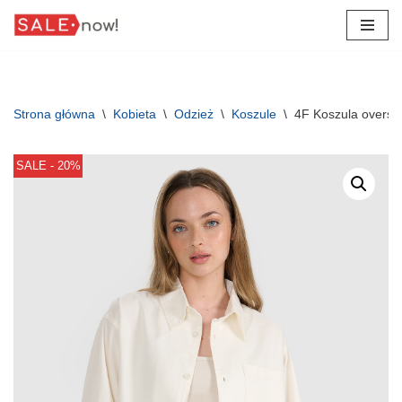
Przejdź
do
treści
Strona główna
\
Kobieta
\
Odzież
\
Koszule
\
4F Koszula oversiz
SALE - 20%