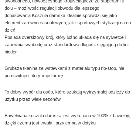
swobodnego, nowoczesnego krojuściągacze ze stoperami u
dołu – możliwość regulacji obwodu dla lepszego
dopasowania Koszula damska idealnie sprawdzi się jako
element zarówno casualowych, jak i sportowych stylizacji na co
dzień
Posiada oversizowy krój, który luźno układa się na sylwetce i
zapewnia swobodę oraz standardową długość sięgającą do linii
bioder
Grubsza tkanina ze wstawkami z materiału typu rip-stop, nie
prześwituje i utrzymuje formę
To dobry wybór dla osób, które szukają wytrzymałej odzieży do
użytku przez wiele sezonów
Bawełniana koszula damska jest wykonana w 100% z bawełny,
dzięki czemu jest trwała i przyjemna w dotyku