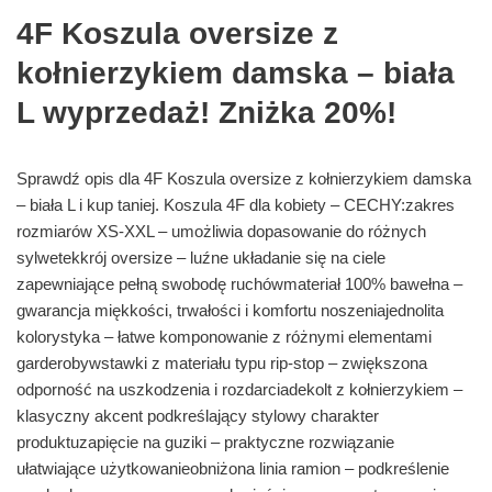
4F Koszula oversize z
kołnierzykiem damska – biała
L wyprzedaż! Zniżka 20%!
Sprawdź opis dla 4F Koszula oversize z kołnierzykiem damska
– biała L i kup taniej. Koszula 4F dla kobiety – CECHY:zakres
rozmiarów XS-XXL – umożliwia dopasowanie do różnych
sylwetekkrój oversize – luźne układanie się na ciele
zapewniające pełną swobodę ruchówmateriał 100% bawełna –
gwarancja miękkości, trwałości i komfortu noszeniajednolita
kolorystyka – łatwe komponowanie z różnymi elementami
garderobywstawki z materiału typu rip-stop – zwiększona
odporność na uszkodzenia i rozdarciadekolt z kołnierzykiem –
klasyczny akcent podkreślający stylowy charakter
produktuzapięcie na guziki – praktyczne rozwiązanie
ułatwiające użytkowanieobniżona linia ramion – podkreślenie