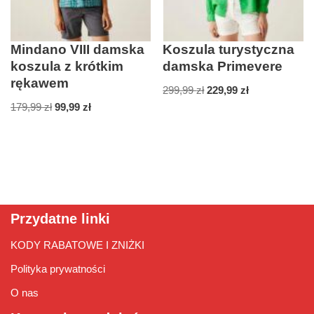
Mindano VIII damska
Koszula turystyczna
koszula z krótkim
damska Primevere
rękawem
299,99
zł
229,99
zł
179,99
zł
99,99
zł
Przydatne linki
KODY RABATOWE I ZNIŻKI
Polityka prywatności
O nas