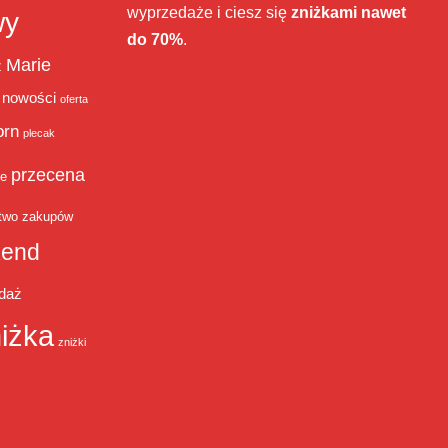
wyprzedaże i ciesz się
zniżkami nawet
wy
do 70%
.
Marie
ż
nowości
oferta
orn
plecak
przecena
je
two zakupów
end
daż
iżka
zniżki