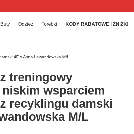
Buty
Odzież
Torebki
KODY RABATOWE I ZNIŻKI
u damski 4F x Anna Lewandowska M/L
z treningowy
 niskim wsparciem
 z recyklingu damski
ewandowska M/L