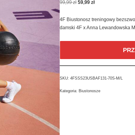
99,99
zł
59,99
zł
4F Biustonosz treningowy bezszwow
damski 4F x Anna Lewandowska M
PRZ
SKU:
4FSSS23USBAF131-70S-M/L
Kategoria:
Biustonosze