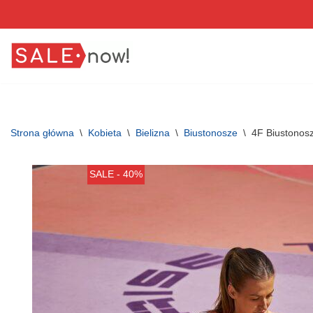
Przejdź
do
treści
Strona główna
\
Kobieta
\
Bielizna
\
Biustonosze
\
4F Biustonos
SALE - 40%