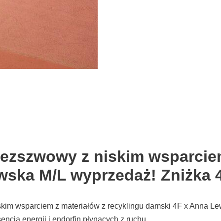
ezszwowy z niskim wsparciem
ska M/L wyprzedaż! Zniżka 
iskim wsparciem z materiałów z recyklingu damski 4F x Ann
energii i endorfin płynących z ruchu