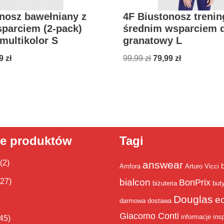
nosz bawełniany z
4F Biustonosz treni
parciem (2-pack)
średnim wsparciem 
multikolor S
granatowy L
99
zł
99,99
zł
79,99
zł
ie produktów
Tagi
(2)
answear
Amfora
Arturo Vicci
bialcon
(27)
BonPrix
biżuteria
but
Douglas
e
darmowa dostawa
Giacomo Conti
informacje
insp
45)