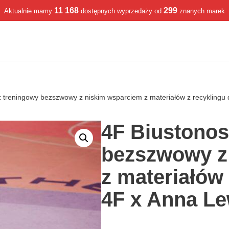
11 168
299
Aktualnie mamy
dostępnych wyprzedaży od
znanych marek
z treningowy bezszwowy z niskim wsparciem z materiałów z recykling
4F Biustonos
bezszwowy z
z materiałów
4F x Anna L