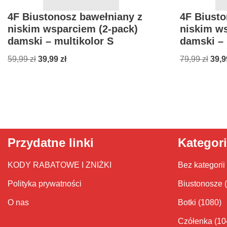
4F Biustonosz bawełniany z
4F Biusto
niskim wsparciem (2-pack)
niskim ws
damski – multikolor S
damski – 
59,99
zł
39,99
zł
79,99
zł
39,
Przydatne linki
Kategor
KODY RABATOWE I ZNIŻKI
Bez kategorii
Polityka prywatności
Biustonosze
O nas
Botki
(1080)
Czółenka
(10