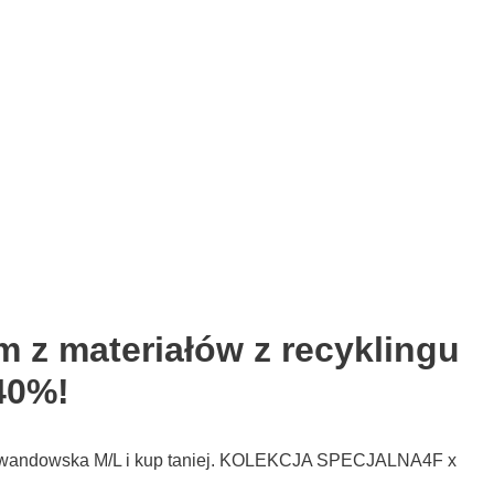
 z materiałów z recyklingu
40%!
a Lewandowska M/L i kup taniej. KOLEKCJA SPECJALNA4F x