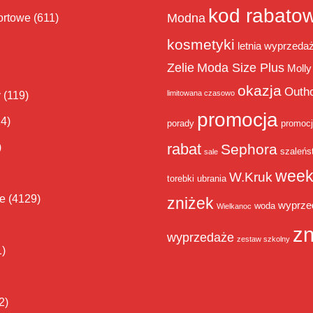
kod rabato
Modna
ortowe
(611)
kosmetyki
letnia wyprzeda
Zelie
Moda Size Plus
Molly
okazja
Outh
limitowana czasowo
y
(119)
promocja
14)
porady
promoc
rabat
)
Sephora
szaleńs
sale
week
W.Kruk
torebki
ubrania
ie
(4129)
zniżek
wyprze
woda
Wielkanoc
zn
wyprzedaże
zestaw szkolny
1)
2)