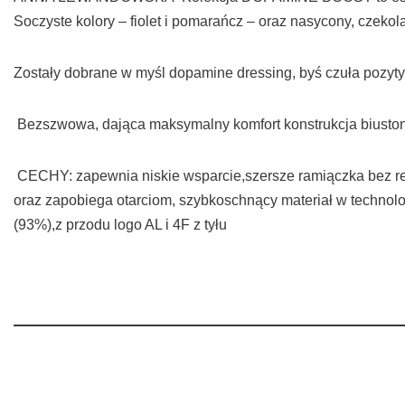
Soczyste kolory – fiolet i pomarańcz – oraz nasycony, czekol
Zostały dobrane w myśl dopamine dressing, byś czuła pozyty
Bezszwowa, dająca maksymalny komfort konstrukcja biusto
CECHY: zapewnia niskie wsparcie,szersze ramiączka bez r
oraz zapobiega otarciom, szybkoschnący materiał w technolo
(93%),z przodu logo AL i 4F z tyłu