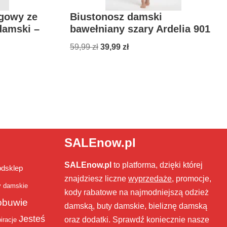
ngowy ze
Biustonosz damski
damski –
bawełniany szary Ardelia 901
59,99
zł
39,99
zł
SALEnow.pl
SALEnow.pl
to platforma, dzięki której
bdsklep
znajdziesz liczne
wyprzedaże
, promocje,
y damskie
kody rabatowe na najmodniejszą odzież
obuwie
damską, buty damskie, bieliznę damską
Jesteś
oraz dodatki. Sprawdź koniecznie nasze
iracje