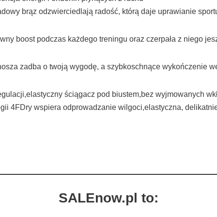
adowy brąz odzwierciedlają radość, którą daje uprawianie sport
wny boost podczas każdego treningu oraz czerpała z niego jesz
nosza zadba o twoją wygodę, a szybkoschnące wykończenie w
egulacji,elastyczny ściągacz pod biustem,bez wyjmowanych 
gii 4FDry wspiera odprowadzanie wilgoci,elastyczna, delikatn
SALEnow.pl to: