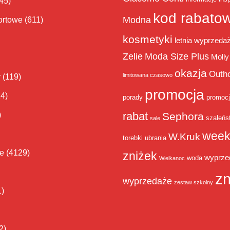
45)
kod rabato
Modna
ortowe
(611)
kosmetyki
letnia wyprzeda
Zelie
Moda Size Plus
Molly
okazja
Outh
limitowana czasowo
y
(119)
promocja
14)
porady
promoc
rabat
)
Sephora
szaleńs
sale
week
W.Kruk
torebki
ubrania
ie
(4129)
zniżek
wyprze
woda
Wielkanoc
zn
wyprzedaże
zestaw szkolny
1)
2)