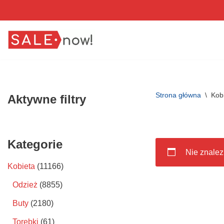
Przejdź
do
treści
Strona główna
\
Kob
Aktywne filtry
Kategorie
Nie znalez
Kobieta
(11166)
Odzież
(8855)
Buty
(2180)
Torebki
(61)