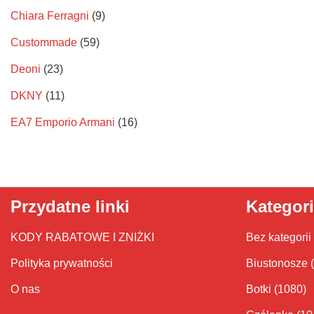
Chiara Ferragni
(9)
Custommade
(59)
Deoni
(23)
DKNY
(11)
EA7 Emporio Armani
(16)
Elisabetta Franchi
(65)
Fila
(11)
Gregors
(15)
Przydatne linki
Kategor
Guess
(20)
KODY RABATOWE I ZNIŻKI
Bez kategorii
Jezzi
(30)
Polityka prywatności
Biustonosze
Karino
(31)
O nas
Botki
(1080)
Karl Lagerfeld
(30)