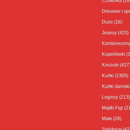
Czółenka
(10
Levi's
(4)
Dresowe i sp
Liu Jo
(224)
Duże
(16)
Marella
(55)
Jeansy
(423)
Mustang
(62)
Kombinezon
Nessi
(14)
Kopertówki
(
O'Neill
(28)
Koszule
(427
Patrizia Pepe
(123)
Kurtki
(2305)
Pinko
(101)
Kurtki damsk
Prestige
(7)
Leginsy
(213)
Majtki Figi
(2
Rieker
(11)
Małe
(26)
Ryłko
(1205)
Spódnice
(42