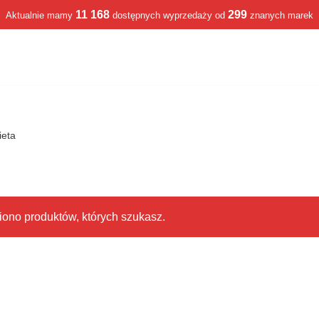
11 168
299
Aktualnie mamy
dostępnych wyprzedaży od
znanych marek
ieta
iono produktów, których szukasz.