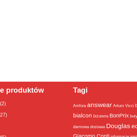
ie produktów
Tagi
(2)
answear
Amfora
Arturo Vicci
bialcon
(27)
BonPrix
biżuteria
but
Douglas
e
darmowa dostawa
Giacomo Conti
informacje
insp