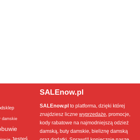
SALEnow.pl
SALEnow.pl
to platforma, dzięki której
bdsklep
znajdziesz liczne
wyprzedaże
, promocje,
y damskie
kody rabatowe na najmodniejszą odzież
obuwie
damską, buty damskie, bieliznę damską
Jesteś
oraz dodatki. Sprawdź koniecznie nasze
iracje