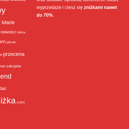
wyprzedaże i ciesz się
zniżkami nawet
wy
do 70%
.
Marie
ż
nowości
oferta
orn
plecak
przecena
je
two zakupów
end
daż
iżka
zniżki