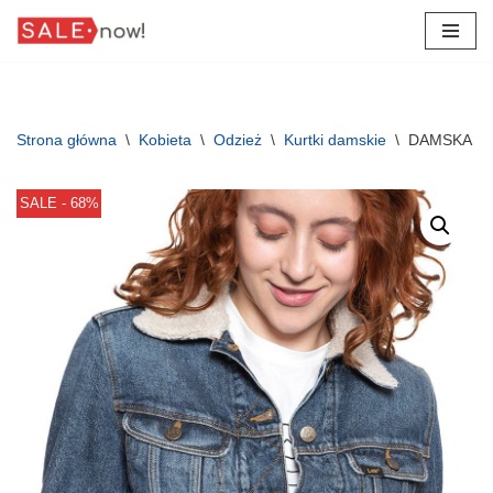
Przejdź
do
treści
Strona główna
\
Kobieta
\
Odzież
\
Kurtki damskie
\
DAMSKA KU
SALE - 68%