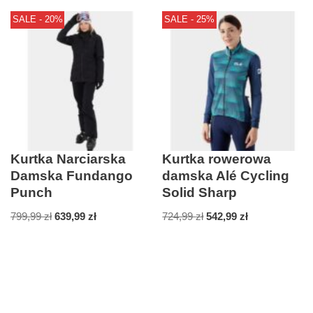
SALE - 20%
SALE - 25%
Kurtka Narciarska
Kurtka rowerowa
Damska Fundango
damska Alé Cycling
Punch
Solid Sharp
799,99
zł
639,99
zł
724,99
zł
542,99
zł