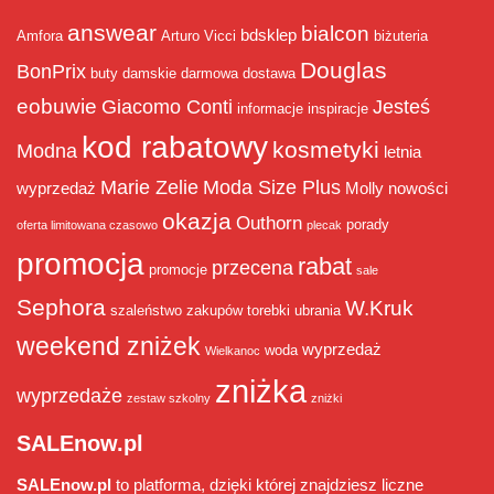
answear
bialcon
bdsklep
Amfora
Arturo Vicci
biżuteria
Douglas
BonPrix
buty damskie
darmowa dostawa
eobuwie
Giacomo Conti
Jesteś
informacje
inspiracje
kod rabatowy
kosmetyki
Modna
letnia
Marie Zelie
Moda Size Plus
wyprzedaż
Molly
nowości
okazja
Outhorn
porady
oferta limitowana czasowo
plecak
promocja
rabat
przecena
promocje
sale
Sephora
W.Kruk
szaleństwo zakupów
torebki
ubrania
weekend zniżek
wyprzedaż
woda
Wielkanoc
zniżka
wyprzedaże
zestaw szkolny
zniżki
SALEnow.pl
SALEnow.pl
to platforma, dzięki której znajdziesz liczne